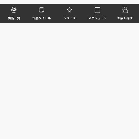
商品一覧
作品タイトル
シリーズ
スケジュール
お店を探す
©BANDAI SPIRITS CO.,LTD. ALL RIGHTS RESERVED
企業情報
ウェブサイトご利用条件
個人情報及び特定個人情報等の取扱いに関する方針
お客様サポート
写真と実際の商品とは異なる場合がございますのでご了承ください。このホームページに掲載
されている 全ての画像、文章、データ等の無断転用、転載はお断りします。