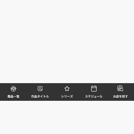
商品一覧
作品タイトル
シリーズ
スケジュール
お店を探す
©BANDAI SPIRITS CO.,LTD. ALL RIGHTS RESERVED