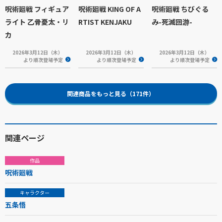
呪術廻戦 フィギュア
呪術廻戦 KING OF A
呪術廻戦 ちびぐる
ライト 乙骨憂太・リ
RTIST KENJAKU
み-死滅回游-
カ
2026年3月12日（木）
2026年3月12日（木）
2026年3月12日（木）
より順次登場予定
より順次登場予定
より順次登場予定
関連商品をもっと見る（171件）
関連ページ
作品
呪術廻戦
キャラクター
五条悟