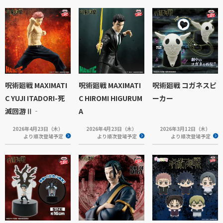
呪術廻戦 MAXIMATI
呪術廻戦 MAXIMATI
呪術廻戦 コガネスピ
C YUJI ITADORI-死
C HIROMI HIGURUM
ーカー
滅回游Ⅱ‐
A
2026年4月23日（木）
2026年4月23日（木）
2026年3月12日（木）
より順次登場予定
より順次登場予定
より順次登場予定