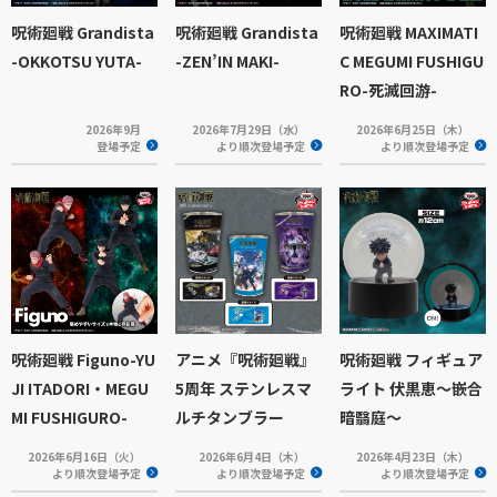
呪術廻戦 Grandista
呪術廻戦 Grandista
呪術廻戦 MAXIMATI
-OKKOTSU YUTA-
-ZEN’IN MAKI-
C MEGUMI FUSHIGU
RO-死滅回游-
2026年9月
2026年7月29日（水）
2026年6月25日（木）
登場予定
より順次登場予定
より順次登場予定
呪術廻戦 Figuno-YU
アニメ『呪術廻戦』
呪術廻戦 フィギュア
JI ITADORI・MEGU
5周年 ステンレスマ
ライト 伏黒恵～嵌合
MI FUSHIGURO-
ルチタンブラー
暗翳庭～
2026年6月16日（火）
2026年6月4日（木）
2026年4月23日（木）
より順次登場予定
より順次登場予定
より順次登場予定