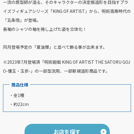
一流の原型師が造る、そのキャラクターの決定版造形を目指すプラ
イズフィギュアシリーズ「KING OF ARTIST」から、呪術高専時代の
「五条悟」が登場。
長袖のシャツの袖を捲し上げた姿を立体化！
同月登場予定の「夏油傑」と並べて飾る事が出来ます。
※2023年7月登場済「呪術廻戦 KING OF ARTIST THE SATORU GOJ
O-懐玉・玉折-」の一部型流用、一部新規造形商品です。
商品仕様
・全1種
・約22cm
お店を探す