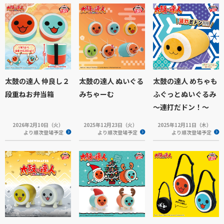
太鼓の達人 仲良し２
太鼓の達人 ぬいぐる
太鼓の達人 めちゃも
段重ねお弁当箱
みちゃーむ
ふぐっとぬいぐるみ
～連打だドン！～
2026年2月10日（火）
2025年12月23日（火）
2025年12月11日（木）
より順次登場予定
より順次登場予定
より順次登場予定