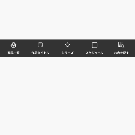
商品一覧
作品タイトル
シリーズ
スケジュール
お店を探す
©BANDAI SPIRITS CO.,LTD. ALL RIGHTS RESERVED
企業情報
ウェブサイトご利用条件
個人情報及び特定個人情報等の取扱いに関する方針
お客様サポート
写真と実際の商品とは異なる場合がございますのでご了承ください。このホームページに掲載