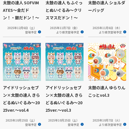
太鼓の達人 SOFVIM
太鼓の達人 もふぐっ
太鼓の達人 ショルダ
ATES～金だド
とぬいぐるみ～クリ
ーバッグ
ン！・銀だドン！～
スマスだドン！～
2025年12月6日（土）
2025年11月7日（金）
2025年11月6日（木）
登場予定
より順次登場予定
より順次登場予定
アイドリッシュセブ
アイドリッシュセブ
太鼓の達人 ゆらりん
ン×太鼓の達人 きら
ン×太鼓の達人 きら
こっとvol.3
どるぬいぐるみ～20
どるぬいぐるみ～20
25ver.～vol.4
25ver.～vol.3
2025年10月25日（土）
2025年10月25日（土）
2025年10月7日（火）
登場予定
登場予定
より順次登場予定