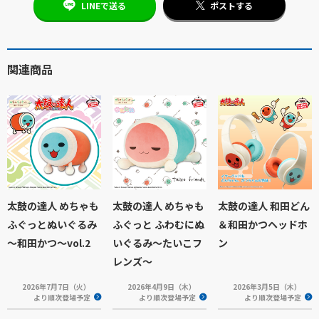
LINEで送る
ポストする
関連商品
太鼓の達人 めちゃも
太鼓の達人 めちゃも
太鼓の達人 和田どん
ふぐっとぬいぐるみ
ふぐっと ふわむにぬ
＆和田かつヘッドホ
～和田かつ～vol.2
いぐるみ～たいこフ
ン
レンズ～
2026年7月7日（火）
2026年4月9日（木）
2026年3月5日（木）
より順次登場予定
より順次登場予定
より順次登場予定