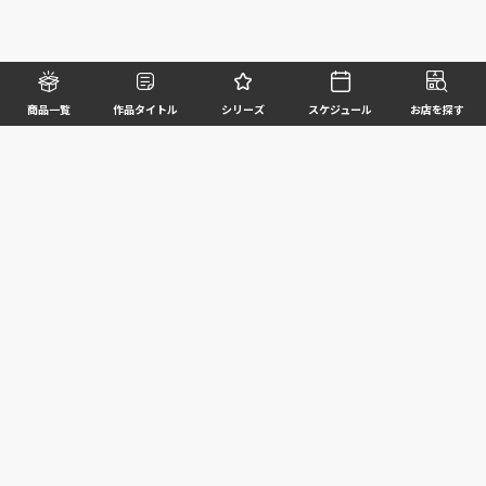
商品一覧
作品タイトル
シリーズ
スケジュール
お店を探す
©BANDAI SPIRITS CO.,LTD. ALL RIGHTS RESERVED
企業情報
ウェブサイトご利用条件
個人情報及び特定個人情報等の取扱いに関する方針
お客様サポート
写真と実際の商品とは異なる場合がございますのでご了承ください。このホームページに掲載
されている 全ての画像、文章、データ等の無断転用、転載はお断りします。