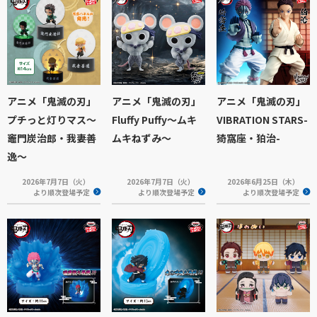
アニメ「鬼滅の刃」
アニメ「鬼滅の刃」
アニメ「鬼滅の刃」
プチっと灯りマス～
Fluffy Puffy～ムキ
VIBRATION STARS-
竈門炭治郎・我妻善
ムキねずみ～
猗窩座・狛治-
逸～
2026年7月7日（火）
2026年7月7日（火）
2026年6月25日（木）
より順次登場予定
より順次登場予定
より順次登場予定