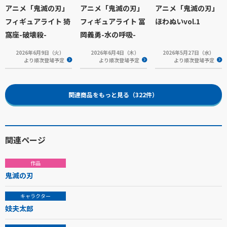
アニメ「鬼滅の刃」
アニメ「鬼滅の刃」
アニメ「鬼滅の刃」
フィギュアライト 猗
フィギュアライト 冨
ほわぬいvol.1
窩座-破壊殺-
岡義勇-水の呼吸-
2026年6月9日（火）
2026年6月4日（木）
2026年5月27日（水）
より順次登場予定
より順次登場予定
より順次登場予定
関連商品をもっと見る（322件）
関連ページ
作品
鬼滅の刃
キャラクター
妓夫太郎