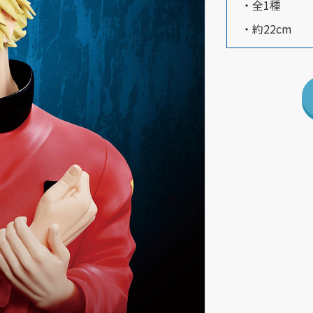
・全1種
・約22cm