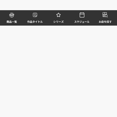
商品一覧
作品タイトル
シリーズ
スケジュール
お店を探す
©BANDAI SPIRITS CO.,LTD. ALL RIGHTS RESERVED
企業情報
ウェブサイトご利用条件
個人情報及び特定個人情報等の取扱いに関する方針
お客様サポート
写真と実際の商品とは異なる場合がございますのでご了承ください。このホームページに掲載
されている 全ての画像、文章、データ等の無断転用、転載はお断りします。