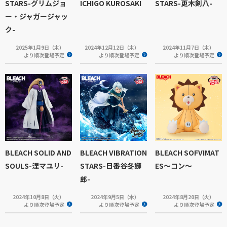
STARS-グリムジョ
ICHIGO KUROSAKI
STARS-更木剣八-
ー・ジャガージャッ
ク-
2025年1月9日（木）
2024年12月12日（木）
2024年11月7日（木）
より順次登場予定
より順次登場予定
より順次登場予定
BLEACH SOLID AND
BLEACH VIBRATION
BLEACH SOFVIMAT
SOULS-涅マユリ-
STARS-日番谷冬獅
ES～コン～
郎-
2024年10月8日（火）
2024年9月5日（木）
2024年8月20日（火）
より順次登場予定
より順次登場予定
より順次登場予定