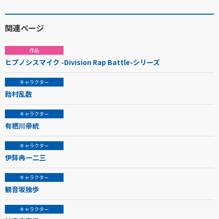
関連ページ
作品
ヒプノシスマイク -Division Rap Battle-シリーズ
キャラクター
飴村乱数
キャラクター
有栖川帝統
キャラクター
伊弉冉一二三
キャラクター
観音坂独歩
キャラクター