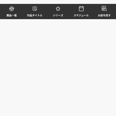
商品一覧
作品タイトル
シリーズ
スケジュール
お店を探す
©BANDAI SPIRITS CO.,LTD. ALL RIGHTS RESERVED
企業情報
ウェブサイトご利用条件
個人情報及び特定個人情報等の取扱いに関する方針
お客様サポート
写真と実際の商品とは異なる場合がございますのでご了承ください。このホームページに掲載
されている 全ての画像、文章、データ等の無断転用、転載はお断りします。