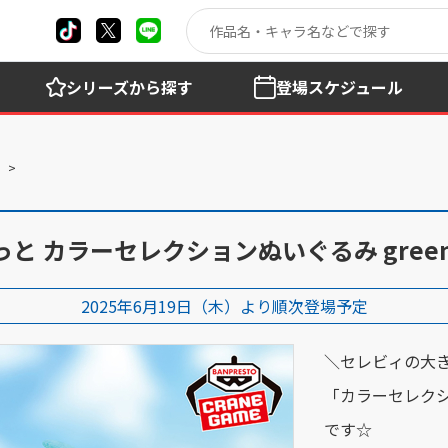
シリーズ
から探す
登場
スケジュール
と カラーセレクションぬいぐるみ gree
2025年6月19日（木）より順次登場予定
＼セレビィの大き
「カラーセレク
です☆