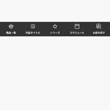
商品一覧
作品タイトル
シリーズ
スケジュール
お店を探す
©BANDAI SPIRITS CO.,LTD. ALL RIGHTS RESERVED
企業情報
ウェブサイトご利用条件
個人情報及び特定個人情報等の取扱いに関する方針
お客様サポート
写真と実際の商品とは異なる場合がございますのでご了承ください。このホームページに掲載
されている 全ての画像、文章、データ等の無断転用、転載はお断りします。