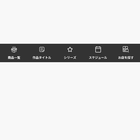
商品一覧
作品タイトル
シリーズ
スケジュール
お店を探す
©BANDAI SPIRITS CO.,LTD. ALL RIGHTS RESERVED
企業情報
ウェブサイトご利用条件
個人情報及び特定個人情報等の取扱いに関する方針
お客様サポート
写真と実際の商品とは異なる場合がございますのでご了承ください。このホームページに掲載