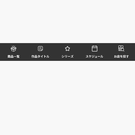
商品一覧
作品タイトル
シリーズ
スケジュール
お店を探す
©BANDAI SPIRITS CO.,LTD. ALL RIGHTS RESERVED
企業情報
ウェブサイトご利用条件
個人情報及び特定個人情報等の取扱いに関する方針
お客様サポート