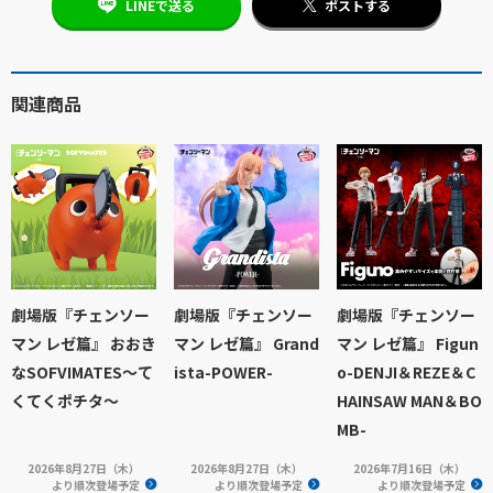
LINEで送る
ポストする
関連商品
劇場版『チェンソー
劇場版『チェンソー
劇場版『チェンソー
マン レゼ篇』 おおき
マン レゼ篇』 Grand
マン レゼ篇』 Figun
なSOFVIMATES～て
ista-POWER-
o-DENJI＆REZE＆C
くてくポチタ～
HAINSAW MAN＆BO
MB-
2026年8月27日（木）
2026年8月27日（木）
2026年7月16日（木）
より順次登場予定
より順次登場予定
より順次登場予定