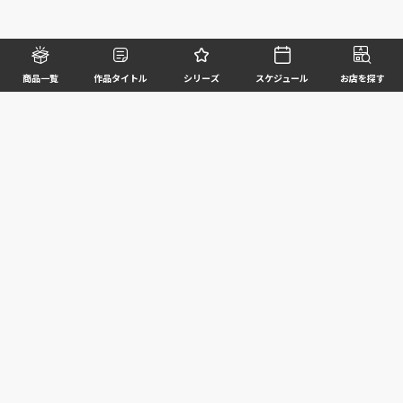
商品一覧
作品タイトル
シリーズ
スケジュール
お店を探す
©BANDAI SPIRITS CO.,LTD. ALL RIGHTS RESERVED
企業情報
ウェブサイトご利用条件
個人情報及び特定個人情報等の取扱いに関する方針
お客様サポート
写真と実際の商品とは異なる場合がございますのでご了承ください。このホームページに掲載
されている 全ての画像、文章、データ等の無断転用、転載はお断りします。