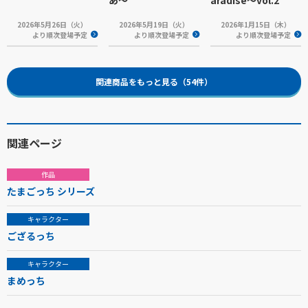
あ～
aradise～vol.2
2026年5月26日（火）
2026年5月19日（火）
2026年1月15日（木）
より順次登場予定
より順次登場予定
より順次登場予定
関連商品をもっと見る（54件）
関連ページ
作品
たまごっち シリーズ
キャラクター
ござるっち
キャラクター
まめっち