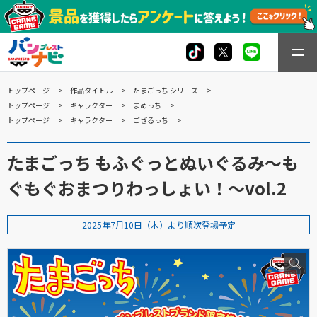
トップページ
作品タイトル
たまごっち シリーズ
トップページ
キャラクター
まめっち
トップページ
キャラクター
ござるっち
たまごっち もふぐっとぬいぐるみ～も
ぐもぐおまつりわっしょい！～vol.2
2025年7月10日（木）より順次登場予定