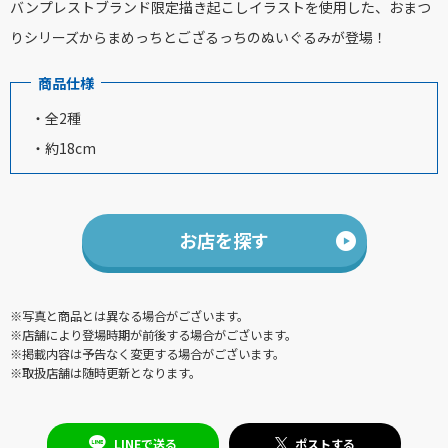
バンプレストブランド限定描き起こしイラストを使用した、おまつ
りシリーズからまめっちとござるっちのぬいぐるみが登場！
商品仕様
・全2種
・約18cm
お店を探す
※写真と商品とは異なる場合がございます。
※店舗により登場時期が前後する場合がございます。
※掲載内容は予告なく変更する場合がございます。
※取扱店舗は随時更新となります。
LINEで送る
ポストする