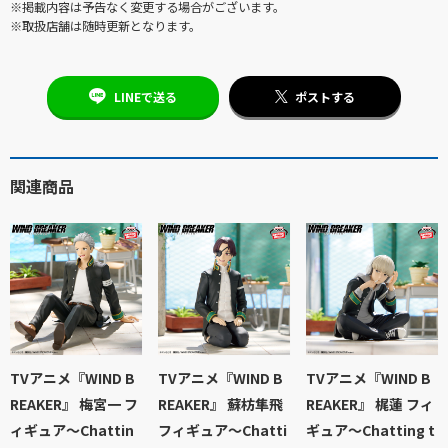
※掲載内容は予告なく変更する場合がございます。
※取扱店舗は随時更新となります。
LINEで送る
ポストする
関連商品
TVアニメ『WIND B
TVアニメ『WIND B
TVアニメ『WIND B
REAKER』 梅宮一 フ
REAKER』 蘇枋隼飛
REAKER』 梶蓮 フィ
ィギュア～Chattin
フィギュア～Chatti
ギュア～Chatting t