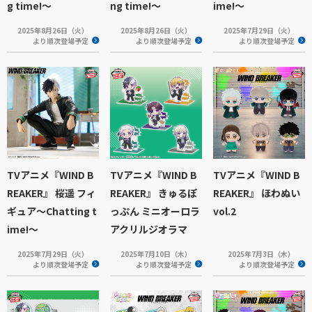
g time!～
ng time!～
ime!～
2025年8月26日（火）
2025年8月26日（火）
2025年7月29日（火）
より順次登場予定
より順次登場予定
より順次登場予定
TVアニメ『WIND B
TVアニメ『WIND B
TVアニメ『WIND B
REAKER』 桜遥 フィ
REAKER』 きゅるぽ
REAKER』 ほわぬい
ギュア～Chatting t
っぷん ミニオーロラ
vol.2
ime!～
アクリルジオラマ
2025年7月29日（火）
2025年7月10日（木）
2025年7月3日（木）
より順次登場予定
より順次登場予定
より順次登場予定