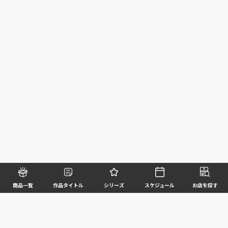
商品一覧
作品タイトル
シリーズ
スケジュール
お店を探す
©BANDAI SPIRITS CO.,LTD. ALL RIGHTS RESERVED