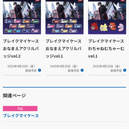
ブレイクマイケース
ブレイクマイケース
ブレイクマイケース
おなまえアクリルバ
おなまえアクリルバ
わちゃねむちゃーむ
ッジvol.2
ッジvol.1
vol.1
2025年4月25日（金）
2025年4月25日（金）
2025年4月25日（金）
登場予定
登場予定
登場予定
関連ページ
作品
ブレイクマイケース