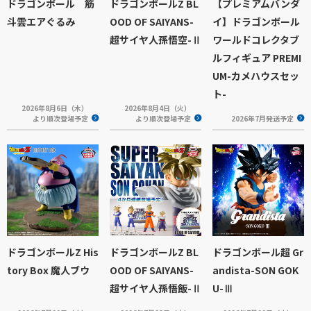
ドラゴンボール 筋
ドラゴンボールZ BL
【プレミアムバンダ
斗雲エアぐるみ
OOD OF SAIYANS-
イ】ドラゴンボール
超サイヤ人孫悟空-Ⅱ
ワールドコレクタブ
ルフィギュア PREMI
UM-カメハウスセッ
ト-
2026年8月6日（木）
2026年8月4日（火）
より順次登場予定
より順次登場予定
2026年7月発送予定
ドラゴンボールZ His
ドラゴンボールZ BL
ドラゴンボール超 Gr
tory Box 魔人ブウ
OOD OF SAIYANS-
andista-SON GOK
超サイヤ人孫悟飯-Ⅱ
U-Ⅲ