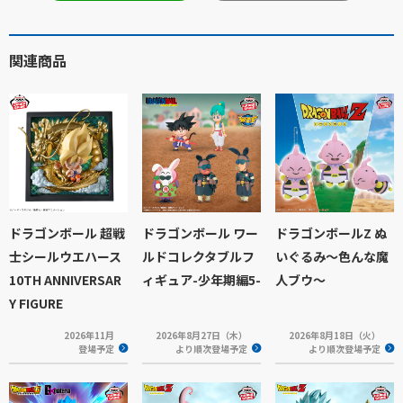
関連商品
ドラゴンボール 超戦
ドラゴンボール ワー
ドラゴンボールZ ぬ
士シールウエハース
ルドコレクタブルフ
いぐるみ～色んな魔
10TH ANNIVERSAR
ィギュア-少年期編5-
人ブウ～
Y FIGURE
2026年11月
2026年8月27日（木）
2026年8月18日（火）
登場予定
より順次登場予定
より順次登場予定