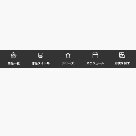
商品一覧
作品タイトル
シリーズ
スケジュール
お店を探す
©BANDAI SPIRITS CO.,LTD. ALL RIGHTS RESERVED
企業情報
ウェブサイトご利用条件
個人情報及び特定個人情報等の取扱いに関する方針
お客様サポート