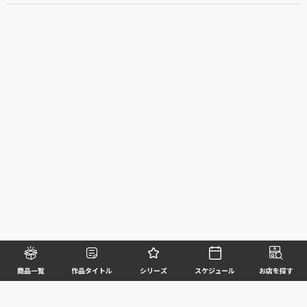
商品一覧
作品タイトル
シリーズ
スケジュール
お店を探す
©BANDAI SPIRITS CO.,LTD. ALL RIGHTS RESERVED