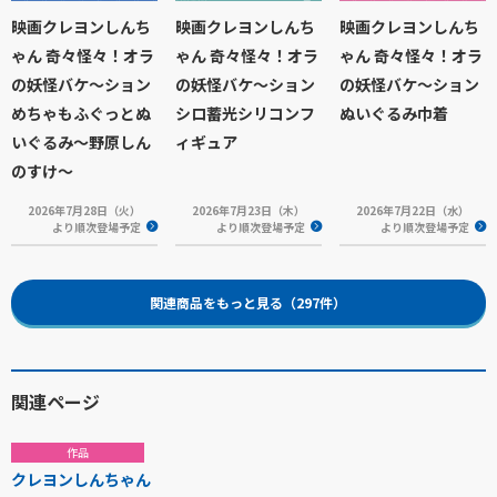
映画クレヨンしんち
映画クレヨンしんち
映画クレヨンしんち
ゃん 奇々怪々！オラ
ゃん 奇々怪々！オラ
ゃん 奇々怪々！オラ
の妖怪バケ～ション
の妖怪バケ～ション
の妖怪バケ～ション
めちゃもふぐっとぬ
シロ蓄光シリコンフ
ぬいぐるみ巾着
いぐるみ～野原しん
ィギュア
のすけ～
2026年7月28日（火）
2026年7月23日（木）
2026年7月22日（水）
より順次登場予定
より順次登場予定
より順次登場予定
関連商品をもっと見る（297件）
関連ページ
作品
クレヨンしんちゃん