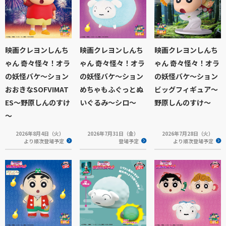
映画クレヨンしんち
映画クレヨンしんち
映画クレヨンしんち
ゃん 奇々怪々！オラ
ゃん 奇々怪々！オラ
ゃん 奇々怪々！オラ
の妖怪バケ～ション
の妖怪バケ～ション
の妖怪バケ～ション
おおきなSOFVIMAT
めちゃもふぐっとぬ
ビッグフィギュア～
ES～野原しんのすけ
いぐるみ～シロ～
野原しんのすけ～
～
2026年8月4日（火）
2026年7月31日（金）
2026年7月28日（火）
より順次登場予定
登場予定
より順次登場予定