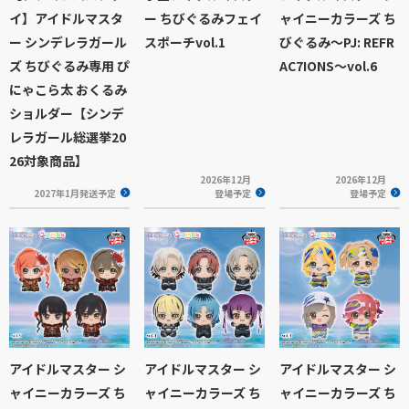
イ】アイドルマスタ
ー ちびぐるみフェイ
ャイニーカラーズ ち
ー シンデレラガール
スポーチvol.1
びぐるみ～PJ: REFR
ズ ちびぐるみ専用 ぴ
AC7IONS～vol.6
にゃこら太 おくるみ
ショルダー【シンデ
レラガール総選挙20
26対象商品】
2026年12月
2026年12月
2027年1月発送予定
登場予定
登場予定
アイドルマスター シ
アイドルマスター シ
アイドルマスター シ
ャイニーカラーズ ち
ャイニーカラーズ ち
ャイニーカラーズ ち