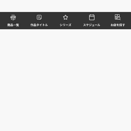
商品一覧
作品タイトル
シリーズ
スケジュール
お店を探す
©BANDAI SPIRITS CO.,LTD. ALL RIGHTS RESERVED
企業情報
ウェブサイトご利用条件
個人情報及び特定個人情報等の取扱いに関する方針
お客様サポート
写真と実際の商品とは異なる場合がございますのでご了承ください。このホームページに掲載
されている 全ての画像、文章、データ等の無断転用、転載はお断りします。