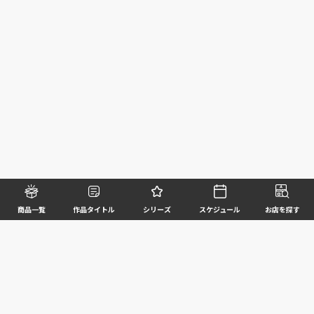
商品一覧
作品タイトル
シリーズ
スケジュール
お店を探す
©BANDAI SPIRITS CO.,LTD. ALL RIGHTS RESERVED
企業情報