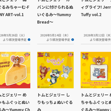
ぐるみちゃーむ-F
バンに付けられるぬ
ィグライフ! Jer
NY ART-vol.1
いぐるみ～Yummy
Tuffy vol.2
Bread～
026年5月26日（火）
2026年5月14日（木）
2026年3月12日（
より順次登場予定
より順次登場予定
より順次登場予
ムとジェリー め
トムとジェリー し
トムとジェリー 
ゃもふぐっとぬい
りもっちょぬいぐる
ちゃもふぐっと
み～Yummy Ch
み
ぐるみ～Happy 