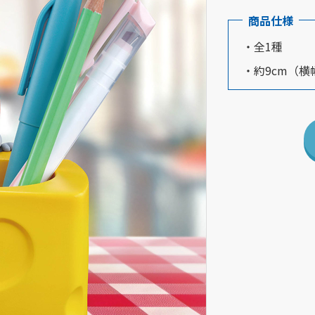
商品仕様
・全1種
・約9cm（横