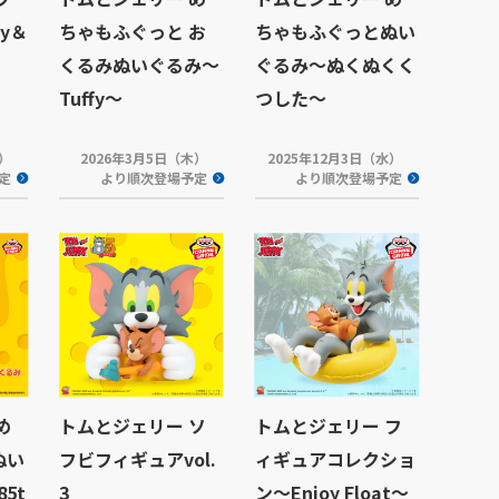
ry＆
ちゃもふぐっと お
ちゃもふぐっとぬい
くるみぬいぐるみ～
ぐるみ～ぬくぬくく
Tuffy～
つした～
木）
2026年3月5日（木）
2025年12月3日（水）
定
より順次登場予定
より順次登場予定
め
トムとジェリー ソ
トムとジェリー フ
ぬい
フビフィギュアvol.
ィギュアコレクショ
85t
3
ン～Enjoy Float～