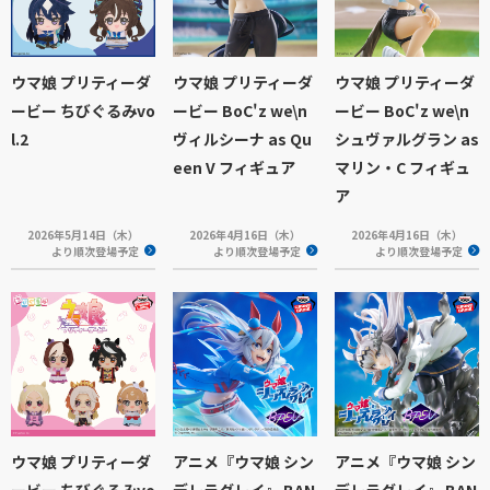
ウマ娘 プリティーダ
ウマ娘 プリティーダ
ウマ娘 プリティーダ
ービー ちびぐるみvo
ービー BoC'z we\n
ービー BoC'z we\n
l.2
ヴィルシーナ as Qu
シュヴァルグラン as
een V フィギュア
マリン・C フィギュ
ア
2026年5月14日（木）
2026年4月16日（木）
2026年4月16日（木）
より順次登場予定
より順次登場予定
より順次登場予定
ウマ娘 プリティーダ
アニメ『ウマ娘 シン
アニメ『ウマ娘 シン