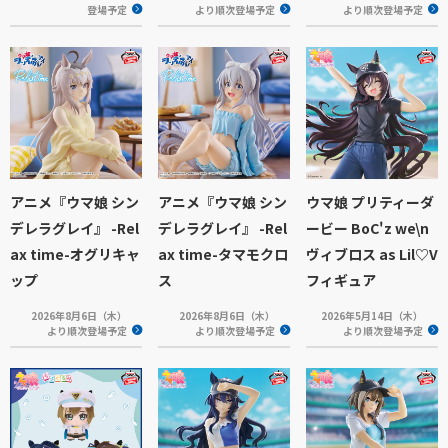
登場予定
より順次登場予定
より順次登場予定
アニメ『ウマ娘 シン
アニメ『ウマ娘 シン
ウマ娘 プリティーダ
デレラグレイ』 -Rel
デレラグレイ』 -Rel
ービー BoC'z we\n
ax time-オグリキャ
ax time-タマモクロ
ヴィブロス as Lil♡V
ップ
ス
フィギュア
2026年8月6日（木）
2026年8月6日（木）
2026年5月14日（木）
より順次登場予定
より順次登場予定
より順次登場予定