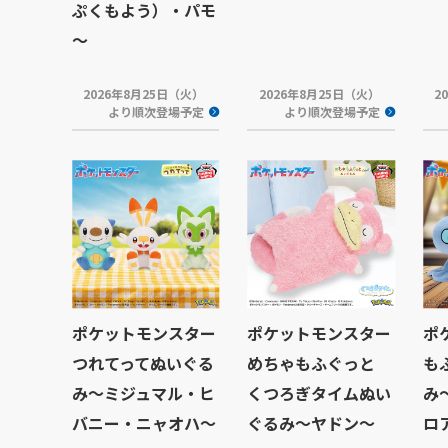
ぷくもよう）・パモ
～
2026年8月25日（火）
2026年8月25日（火）
2
より順次登場予定
より順次登場予定
ポケットモンスター
ポケットモンスター
ポ
つれてってぬいぐる
めちゃもふぐっと
も
み～ミジュマル・ヒ
くつろぎタイムぬい
み
バニー・ニャオハ～
ぐるみ～ヤドン～
ロ