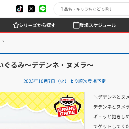
シリーズ
から探す
登場
スケジュール
いぐるみ～デデンネ・ヌメラ～
2025年10月7日（火）より順次登場予定
＼デデンネとヌメ
デデンネとヌメラ
ギュッと抱きし
でゲットしてく