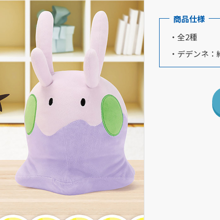
商品仕様
・全2種
・デデンネ：約