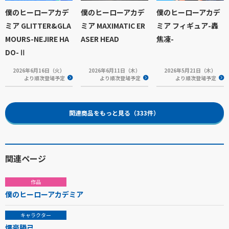
僕のヒーローアカデ
僕のヒーローアカデ
僕のヒーローアカデ
ミア GLITTER&GLA
ミア MAXIMATIC ER
ミア フィギュア-轟
MOURS-NEJIRE HA
ASER HEAD
焦凍-
DO-Ⅱ
2026年6月16日（火）
2026年6月11日（木）
2026年5月21日（木）
より順次登場予定
より順次登場予定
より順次登場予定
関連商品をもっと見る（333件）
関連ページ
作品
僕のヒーローアカデミア
キャラクター
爆豪勝己