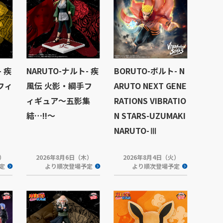
- 疾
NARUTO-ナルト- 疾
BORUTO-ボルト- N
フィ
風伝 火影・綱手フ
ARUTO NEXT GENE
ィギュア～五影集
RATIONS VIBRATIO
結…!!～
N STARS-UZUMAKI
NARUTO-Ⅲ
木）
2026年8月6日（木）
2026年8月4日（火）
定
より順次登場予定
より順次登場予定