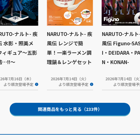
RUTO-ナルト- 疾
NARUTO-ナルト- 疾
NARUTO-ナルト
伝 水影・照美メ
風伝 レンジで簡
風伝 Figuno-SA
フィギュア～五影
単！一楽ラーメン調
I・DEIDARA・PA
…!!～
理鍋＆レンゲセット
N・KONAN-
026年7月16日（木）
2026年7月14日（火）
2026年7月14日（
より順次登場予定
より順次登場予定
より順次登場予
関連商品をもっと見る（233件）