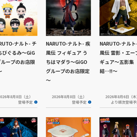
RUTO-ナルト- チ
NARUTO-ナルト- 疾
NARUTO-ナルト
ちびぐるみ〜GiG
風伝 フィギュア う
風伝 雷影・エー
グループのお店限
ちはマダラ～GiGO
ギュア～五影集
〜
グループのお店限定
結…!!～
～
2026年8月8日（土）
2026年8月8日（土）
2026年8月6日（
登場予定
登場予定
より順次登場予