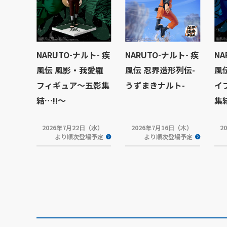
NARUTO-ナルト- 疾
NARUTO-ナルト- 疾
NA
風伝 風影・我愛羅
風伝 忍界造形列伝-
風
フィギュア～五影集
うずまきナルト-
イ
結…!!～
集結
2026年7月22日（水）
2026年7月16日（木）
2
より順次登場予定
より順次登場予定