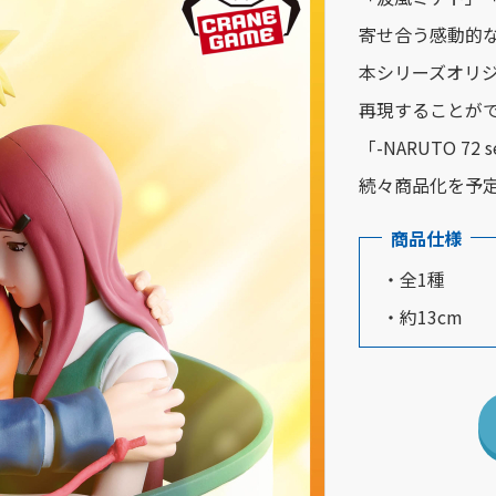
寄せ合う感動的
本シリーズオリ
再現することが
「-NARUTO 7
続々商品化を予
商品仕様
・全1種
・約13cm