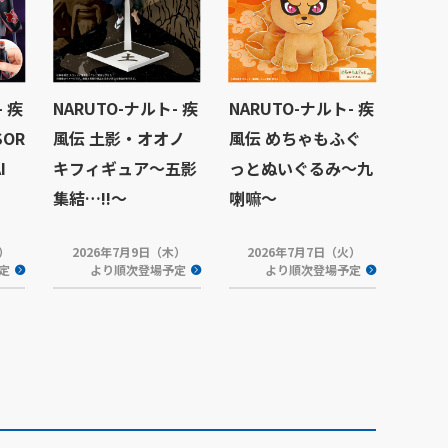
- 疾
NARUTO-ナルト- 疾
NARUTO-ナルト- 疾
SOR
風伝 土影・オオノ
風伝 めちゃもふぐ
I
キフィギュア～五影
っとぬいぐるみ～九
集結…!!～
喇嘛～
火）
2026年7月9日（木）
2026年7月7日（火）
定
より順次登場予定
より順次登場予定