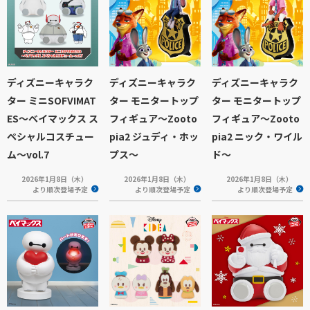
ディズニーキャラク
ディズニーキャラク
ディズニーキャラク
ター ミニSOFVIMAT
ター モニタートップ
ター モニタートップ
ES～ベイマックス ス
フィギュア～Zooto
フィギュア～Zooto
ペシャルコスチュー
pia2 ジュディ・ホッ
pia2 ニック・ワイル
ム～vol.7
プス～
ド～
2026年1月8日（木）
2026年1月8日（木）
2026年1月8日（木）
より順次登場予定
より順次登場予定
より順次登場予定