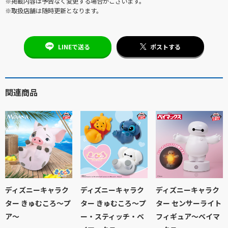
※掲載内容は予告なく変更する場合がございます。
※取扱店舗は随時更新となります。
LINEで送る
ポストする
関連商品
ディズニーキャラク
ディズニーキャラク
ディズニーキャラク
ター きゅむころ～プ
ター きゅむころ～プ
ター センサーライト
ア～
ー・スティッチ・ベ
フィギュア～ベイマ