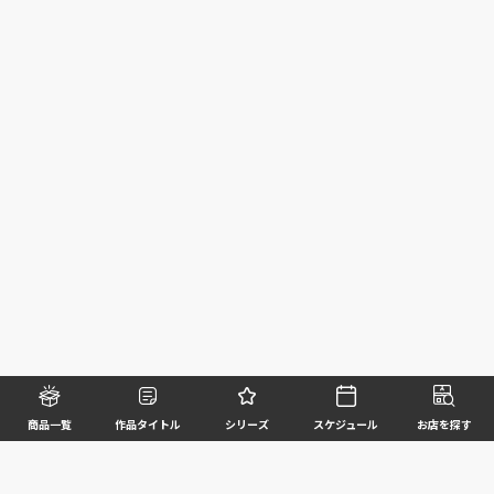
商品一覧
作品タイトル
シリーズ
スケジュール
お店を探す
©BANDAI SPIRITS CO.,LTD. ALL RIGHTS RESERVED