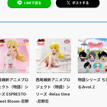
LINEで送る
ポストする
尾維新アニメプロ
西尾維新アニメプロ
物語シリーズ ち
ェクト〈物語〉シ
ジェクト〈物語〉シ
るみvol.2
ズ ESPRESTO-
リーズ -Relax time
eet Bloom-忍野
-忍野忍