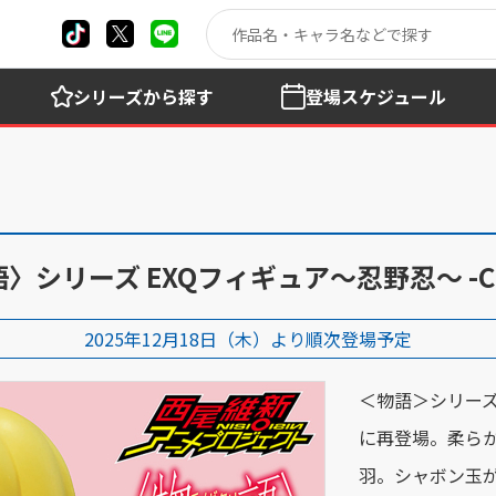
シリーズ
から探す
登場
スケジュール
 EXQフィギュア～忍野忍～ -Celestial
2025年12月18日（木）より順次登場予定
＜物語＞シリーズ
に再登場。柔ら
羽。シャボン玉