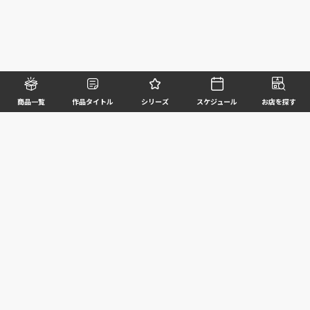
商品一覧
作品タイトル
シリーズ
スケジュール
お店を探す
©BANDAI SPIRITS CO.,LTD. ALL RIGHTS RESERVED
企業情報
ウェブサイトご利用条件
個人情報及び特定個人情報等の取扱いに関する方針
お客様サポート
写真と実際の商品とは異なる場合がございますのでご了承ください。このホームページに掲載