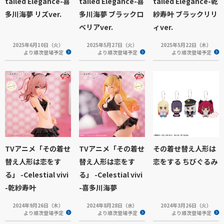
tailed Elegance-喜
tailed Elegance-喜
tailed Elegance-乾
多川海夢 リズver.
多川海夢 ブラックロ
紗寿叶 ブラックリリ
ベリアver.
ィver.
2025年6月10日（火）
2025年5月27日（火）
2025年5月22日（木）
より順次登場予定
より順次登場予定
より順次登場予定
TVアニメ「その着せ
TVアニメ「その着せ
その着せ替え人形は
替え人形は恋をす
替え人形は恋をす
恋をする ちびぐるみ
る」 -Celestial vivi
る」 -Celestial vivi
-乾紗寿叶
-喜多川海夢
2024年9月26日（木）
2024年8月28日（水）
2024年3月26日（火）
より順次登場予定
より順次登場予定
より順次登場予定