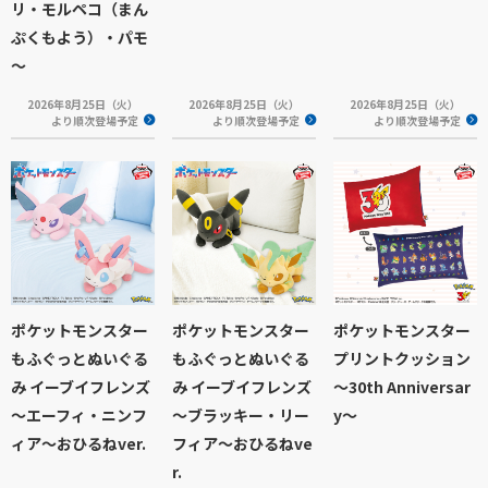
リ・モルペコ（まん
ぷくもよう）・パモ
～
2026年8月25日（火）
2026年8月25日（火）
2026年8月25日（火）
より順次登場予定
より順次登場予定
より順次登場予定
ポケットモンスター
ポケットモンスター
ポケットモンスター
もふぐっとぬいぐる
もふぐっとぬいぐる
プリントクッション
み イーブイフレンズ
み イーブイフレンズ
～30th Anniversar
～エーフィ・ニンフ
～ブラッキー・リー
y～
ィア～おひるねver.
フィア～おひるねve
r.