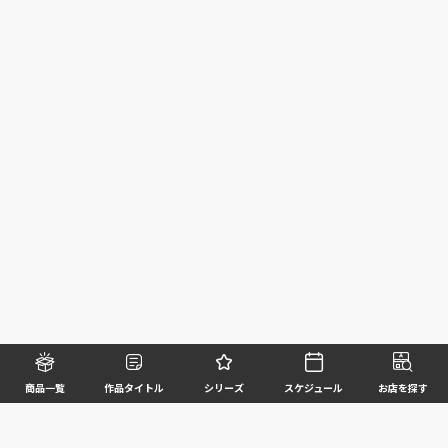
商品一覧
作品タイトル
シリーズ
スケジュール
お店を探す
©BANDAI SPIRITS CO.,LTD. ALL RIGHTS RESERVED