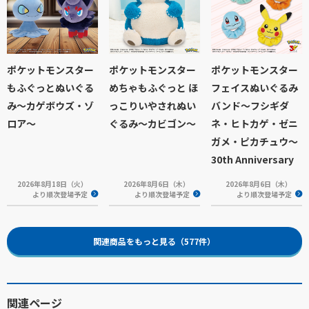
ポケットモンスター
ポケットモンスター
ポケットモンスター
もふぐっとぬいぐる
めちゃもふぐっと ほ
フェイスぬいぐるみ
み～カゲボウズ・ゾ
っこりいやされぬい
バンド～フシギダ
ロア～
ぐるみ～カビゴン～
ネ・ヒトカゲ・ゼニ
ガメ・ピカチュウ～
30th Anniversary
2026年8月18日（火）
2026年8月6日（木）
2026年8月6日（木）
より順次登場予定
より順次登場予定
より順次登場予定
関連商品をもっと見る（577件）
関連ページ