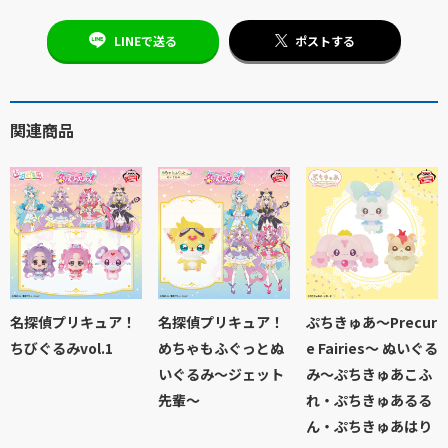
LINEで送る
ポストする
関連商品
名探偵プリキュア！
名探偵プリキュア！
ぷちきゅあ～Precur
ちびぐるみvol.1
めちゃもふぐっとぬ
e Fairies～ ぬいぐる
いぐるみ～ジェット
み～ぷちきゅあこふ
先輩～
れ・ぷちきゅあるる
ん・ぷちきゅあはり