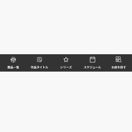
商品一覧
作品タイトル
シリーズ
スケジュール
お店を探す
©BANDAI SPIRITS CO.,LTD. ALL RIGHTS RESERVED
企業情報
ウェブサイトご利用条件
個人情報及び特定個人情報等の取扱いに関する方針