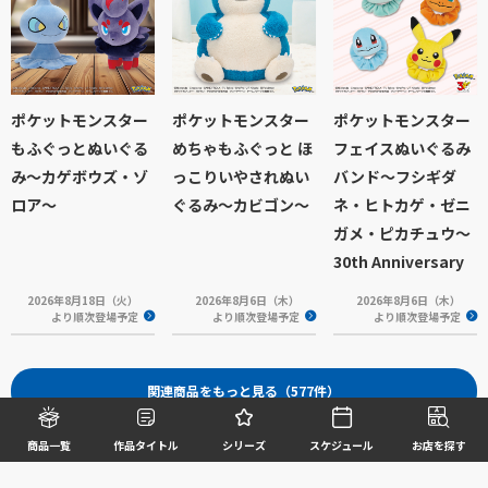
ポケットモンスター
ポケットモンスター
ポケットモンスター
もふぐっとぬいぐる
めちゃもふぐっと ほ
フェイスぬいぐるみ
み～カゲボウズ・ゾ
っこりいやされぬい
バンド～フシギダ
ロア～
ぐるみ～カビゴン～
ネ・ヒトカゲ・ゼニ
ガメ・ピカチュウ～
30th Anniversary
2026年8月18日（火）
2026年8月6日（木）
2026年8月6日（木）
より順次登場予定
より順次登場予定
より順次登場予定
関連商品をもっと見る（577件）
商品一覧
作品タイトル
シリーズ
スケジュール
お店を探す