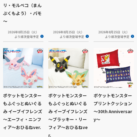
リ・モルペコ（まん
ぷくもよう）・パモ
～
2026年8月25日（火）
2026年8月25日（火）
2026年8月25日（火）
より順次登場予定
より順次登場予定
より順次登場予定
ポケットモンスター
ポケットモンスター
ポケットモンスター
もふぐっとぬいぐる
もふぐっとぬいぐる
プリントクッション
み イーブイフレンズ
み イーブイフレンズ
～30th Anniversar
～エーフィ・ニンフ
～ブラッキー・リー
y～
ィア～おひるねver.
フィア～おひるねve
r.