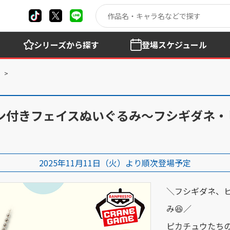
シリーズ
から探す
登場
スケジュール
ーン付きフェイスぬいぐるみ～フシギダネ
2025年11月11日（火）より順次登場予定
＼フシギダネ、
み😆／
ピカチュウたち