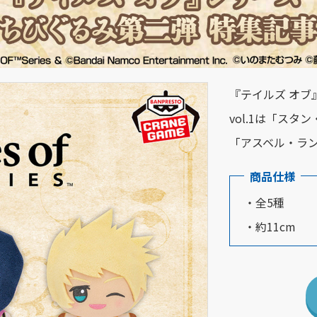
『テイルズ オブ
vol.1は「ス
「アスベル・ラ
商品仕様
・全5種
・約11cm