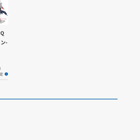
 Q
ェン-
水）
定