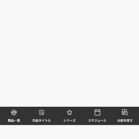
商品一覧
作品タイトル
シリーズ
スケジュール
お店を探す
©BANDAI SPIRITS CO.,LTD. ALL RIGHTS RESERVED