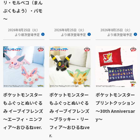
リ・モルペコ（まん
ぷくもよう）・パモ
～
2026年8月25日（火）
2026年8月25日（火）
2026年8月25日（火）
より順次登場予定
より順次登場予定
より順次登場予定
ポケットモンスター
ポケットモンスター
ポケットモンスター
もふぐっとぬいぐる
もふぐっとぬいぐる
プリントクッション
み イーブイフレンズ
み イーブイフレンズ
～30th Anniversar
～エーフィ・ニンフ
～ブラッキー・リー
y～
ィア～おひるねver.
フィア～おひるねve
r.