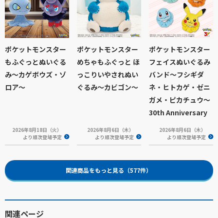
ポケットモンスター
ポケットモンスター
ポケットモンスター
もふぐっとぬいぐる
めちゃもふぐっと ほ
フェイスぬいぐるみ
み～カゲボウズ・ゾ
っこりいやされぬい
バンド～フシギダ
ロア～
ぐるみ～カビゴン～
ネ・ヒトカゲ・ゼニ
ガメ・ピカチュウ～
30th Anniversary
2026年8月18日（火）
2026年8月6日（木）
2026年8月6日（木）
より順次登場予定
より順次登場予定
より順次登場予定
関連商品をもっと見る（577件）
関連ページ