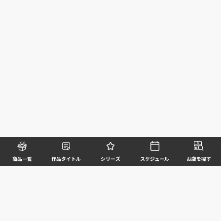
商品一覧
作品タイトル
シリーズ
スケジュール
お店を探す
©BANDAI SPIRITS CO.,LTD. ALL RIGHTS RESERVED