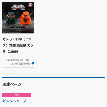
ガメラ3 邪神〈イリ
ス〉覚醒 鎮座獣 ガメ
ラ（1999）
2024年9月26日（木）
より順次登場予定
関連ページ
作品
ガメラ シリーズ