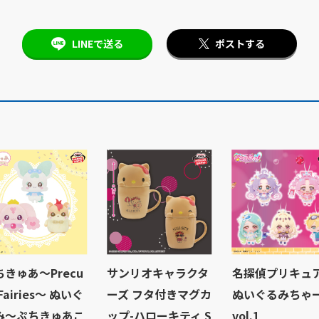
LINEで送る
ポストする
ちきゅあ～Precu
サンリオキャラクタ
名探偵プリキュ
 Fairies～ ぬいぐ
ーズ フタ付きマグカ
ぬいぐるみちゃ
み～ぷちきゅあこ
ップ-ハローキティ S
vol.1