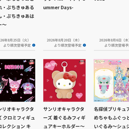
れ・ぷちきゅある
ummer Days-
ん・ぷちきゅあは
ー～
026年8月25日（火）
2026年8月20日（木）
2026年8月6日（
より順次登場予定
より順次登場予定
より順次登場予
ンリオキャラクタ
サンリオキャラクタ
名探偵プリキュ
ズ クロミフィギュ
ーズ 着ぐるみフィギ
めちゃもふぐっ
コレクション キ
ュアキーホルダー～
いぐるみ～シュ