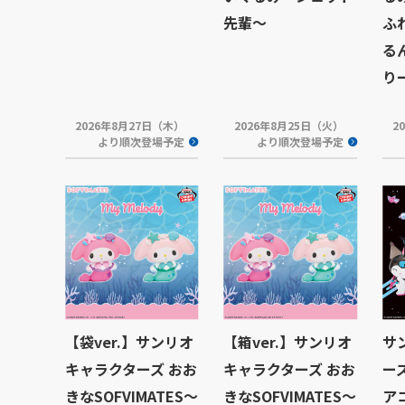
先輩～
ふ
る
り
2026年8月27日（木）
2026年8月25日（火）
2
より順次登場予定
より順次登場予定
【袋ver.】サンリオ
【箱ver.】サンリオ
サ
キャラクターズ おお
キャラクターズ おお
ー
きなSOFVIMATES～
きなSOFVIMATES～
ア