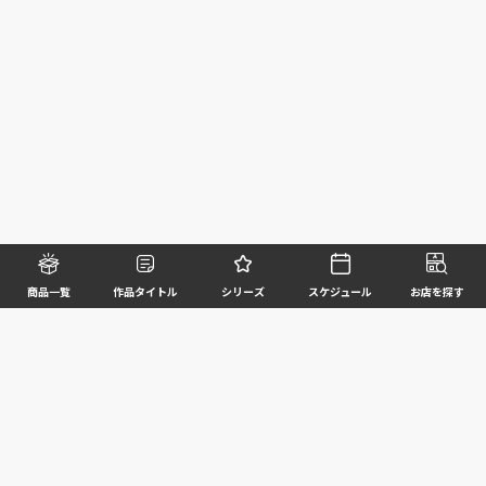
商品一覧
作品タイトル
シリーズ
スケジュール
お店を探す
©BANDAI SPIRITS CO.,LTD. ALL RIGHTS RESERVED
企業情報