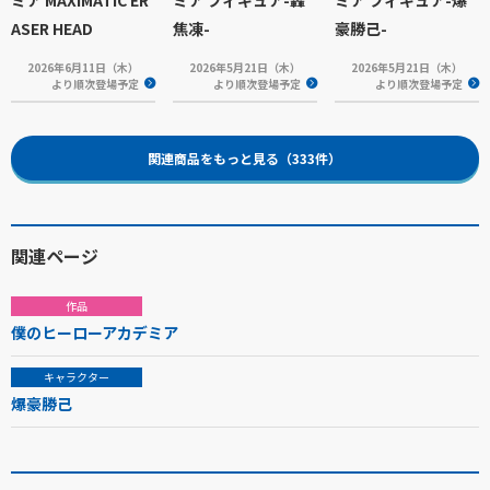
ミア MAXIMATIC ER
ミア フィギュア-轟
ミア フィギュア-爆
ASER HEAD
焦凍-
豪勝己-
2026年6月11日（木）
2026年5月21日（木）
2026年5月21日（木）
より順次登場予定
より順次登場予定
より順次登場予定
関連商品をもっと見る（333件）
関連ページ
作品
僕のヒーローアカデミア
キャラクター
爆豪勝己