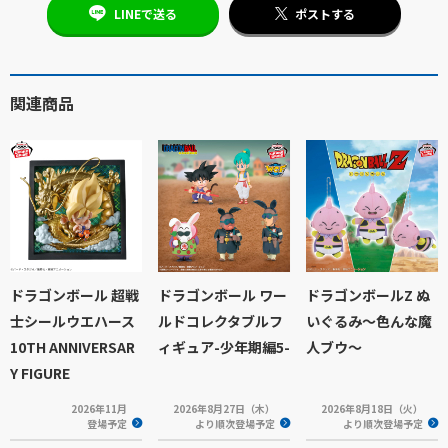
LINEで送る
ポストする
関連商品
ドラゴンボール 超戦
ドラゴンボール ワー
ドラゴンボールZ ぬ
士シールウエハース
ルドコレクタブルフ
いぐるみ～色んな魔
10TH ANNIVERSAR
ィギュア-少年期編5-
人ブウ～
Y FIGURE
2026年11月
2026年8月27日（木）
2026年8月18日（火）
登場予定
より順次登場予定
より順次登場予定