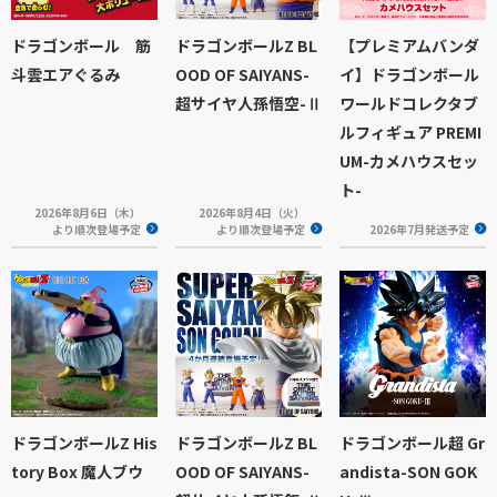
ドラゴンボール 筋
ドラゴンボールZ BL
【プレミアムバンダ
斗雲エアぐるみ
OOD OF SAIYANS-
イ】ドラゴンボール
超サイヤ人孫悟空-Ⅱ
ワールドコレクタブ
ルフィギュア PREMI
UM-カメハウスセッ
ト-
2026年8月6日（木）
2026年8月4日（火）
より順次登場予定
より順次登場予定
2026年7月発送予定
ドラゴンボールZ His
ドラゴンボールZ BL
ドラゴンボール超 Gr
tory Box 魔人ブウ
OOD OF SAIYANS-
andista-SON GOK