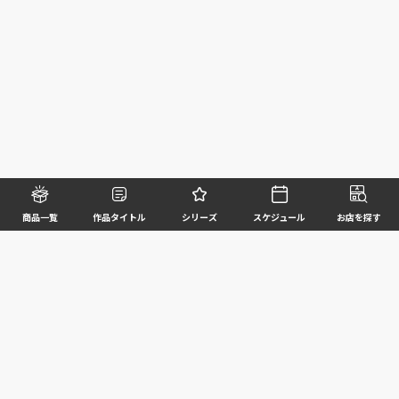
商品一覧
作品タイトル
シリーズ
スケジュール
お店を探す
©BANDAI SPIRITS CO.,LTD. ALL RIGHTS RESERVED
企業情報
ウェブサイトご利用条件
個人情報及び特定個人情報等の取扱いに関する方針