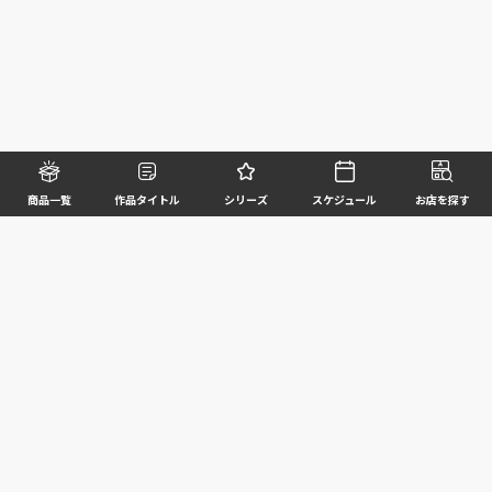
商品一覧
作品タイトル
シリーズ
スケジュール
お店を探す
©BANDAI SPIRITS CO.,LTD. ALL RIGHTS RESERVED
企業情報
ウェブサイトご利用条件
個人情報及び特定個人情報等の取扱いに関する方針
お客様サポート
写真と実際の商品とは異なる場合がございますのでご了承ください。このホームページに掲載