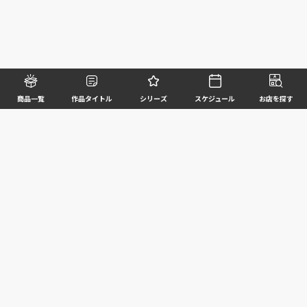
商品一覧
作品タイトル
シリーズ
スケジュール
お店を探す
©BANDAI SPIRITS CO.,LTD. ALL RIGHTS RESERVED
企業情報
ウェブサイトご利用条件
個人情報及び特定個人情報等の取扱いに関する方針
お客様サポート
写真と実際の商品とは異なる場合がございますのでご了承ください。このホームページに掲載