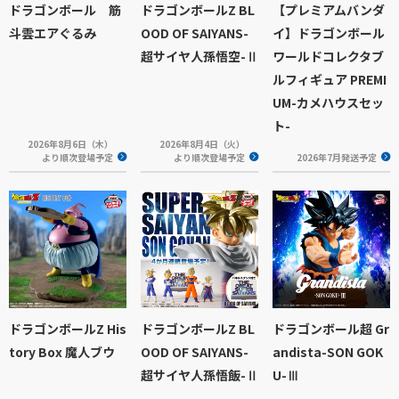
ドラゴンボール 筋
ドラゴンボールZ BL
【プレミアムバンダ
斗雲エアぐるみ
OOD OF SAIYANS-
イ】ドラゴンボール
超サイヤ人孫悟空-Ⅱ
ワールドコレクタブ
ルフィギュア PREMI
UM-カメハウスセッ
ト-
2026年8月6日（木）
2026年8月4日（火）
より順次登場予定
より順次登場予定
2026年7月発送予定
ドラゴンボールZ His
ドラゴンボールZ BL
ドラゴンボール超 Gr
tory Box 魔人ブウ
OOD OF SAIYANS-
andista-SON GOK
超サイヤ人孫悟飯-Ⅱ
U-Ⅲ