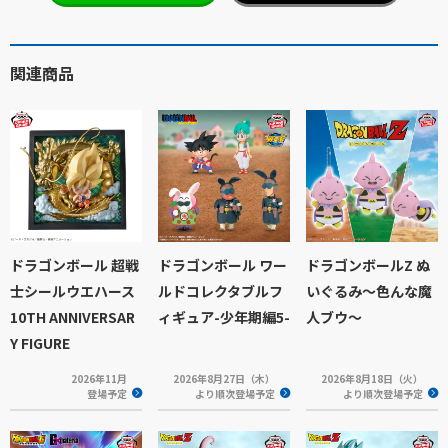
関連商品
ドラゴンボール 超戦
ドラゴンボール ワー
ドラゴンボールZ ぬ
士シールウエハース
ルドコレクタブルフ
いぐるみ～色んな魔
10TH ANNIVERSAR
ィギュア-少年期編5-
人ブウ～
Y FIGURE
2026年11月
2026年8月27日（木）
2026年8月18日（火）
登場予定
より順次登場予定
より順次登場予定