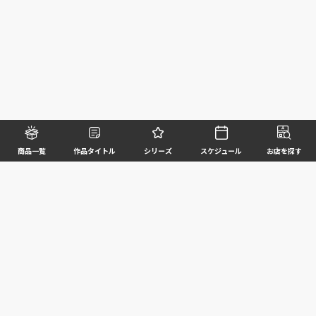
商品一覧
作品タイトル
シリーズ
スケジュール
お店を探す
©BANDAI SPIRITS CO.,LTD. ALL RIGHTS RESERVED
企業情報
ウェブサイトご利用条件
個人情報及び特定個人情報等の取扱いに関する方針
お客様サポート