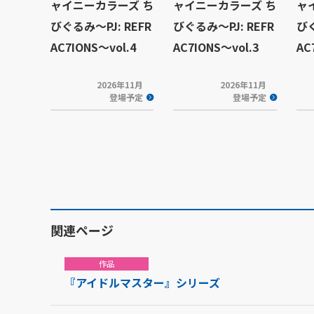
ャイニーカラーズ ち
ャイニーカラーズ ち
ャ
びぐるみ～PJ: REFR
びぐるみ～PJ: REFR
びぐ
AC7IONS～vol.4
AC7IONS～vol.3
AC
2026年11月
2026年11月
登場予定
登場予定
関連ページ
作品
『アイドルマスター』シリーズ