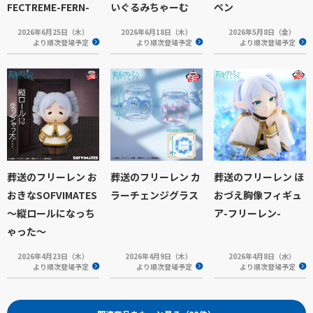
FECTREME-FERN-
いぐるみちゃーむ
ペン
2026年6月25日（木）
2026年6月18日（木）
2026年5月8日（金）
より順次登場予定
より順次登場予定
より順次登場予定
葬送のフリーレン お
葬送のフリーレン カ
葬送のフリーレン ほ
おきなSOFVIMATES
ラーチェンジグラス
おづえ胸像フィギュ
～縦ロールになっち
ア-フリーレン-
ゃった～
2026年4月23日（木）
2026年4月9日（木）
2026年4月8日（水）
より順次登場予定
より順次登場予定
より順次登場予定