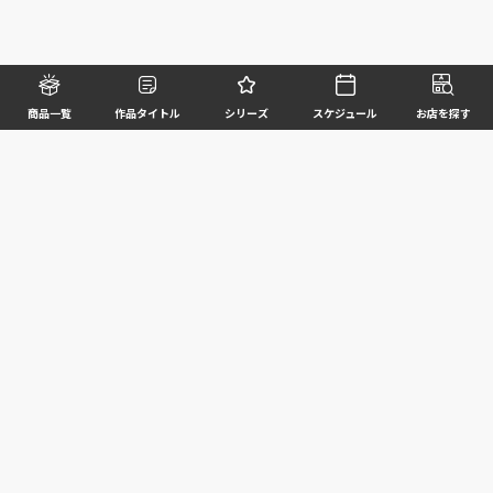
商品一覧
作品タイトル
シリーズ
スケジュール
お店を探す
©BANDAI SPIRITS CO.,LTD. ALL RIGHTS RESERVED
企業情報
ウェブサイトご利用条件
個人情報及び特定個人情報等の取扱いに関する方針
お客様サポート
写真と実際の商品とは異なる場合がございますのでご了承ください。このホームページに掲載
されている 全ての画像、文章、データ等の無断転用、転載はお断りします。