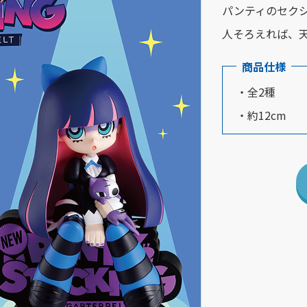
パンティのセク
人そろえれば、
商品仕様
・全2種
・約12cm