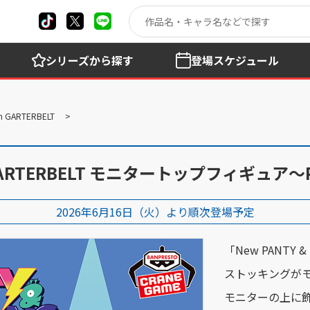
シリーズ
から探す
登場
スケジュール
h GARTERBELT
th GARTERBELT モニタートップフィギュア～P
2026年6月16日（火）より順次登場予定
「New PANTY 
ストッキングが
モニターの上に