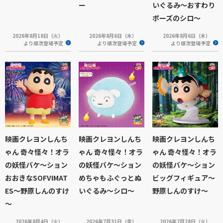
ー
いぐるみ～おすわり
ポーズのシロ～
2026年8月18日（火）
2026年8月6日（木）
2026年8月6日（木）
より順次登場予定
より順次登場予定
より順次登場予定
映画クレヨンしんち
映画クレヨンしんち
映画クレヨンしんち
ゃん 奇々怪々！オラ
ゃん 奇々怪々！オラ
ゃん 奇々怪々！オラ
の妖怪バケ～ション
の妖怪バケ～ション
の妖怪バケ～ション
おおきなSOFVIMAT
めちゃもふぐっとぬ
ビッグフィギュア～
ES～野原しんのすけ
いぐるみ～シロ～
野原しんのすけ～
～
2026年8月4日（火）
2026年7月31日（金）
2026年7月28日（火）