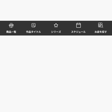
商品一覧
作品タイトル
シリーズ
スケジュール
お店を探す
©BANDAI SPIRITS CO.,LTD. ALL RIGHTS RESERVED
企業情報
ウェブサイトご利用条件
個人情報及び特定個人情報等の取扱いに関する方針
お客様サポート
写真と実際の商品とは異なる場合がございますのでご了承ください。このホームページに掲載
されている 全ての画像、文章、データ等の無断転用、転載はお断りします。