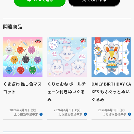
関連商品
くまざわ 推し色マス
くりゅおね ボールチ
DAILY BIRTHDAY CA
コット
ェーン付きぬいぐる
KES もふぐっとぬい
み
ぐるみ
2026年7月7日（火）
2026年6月3日（水）
2026年6月3日（水）
より順次登場予定
より順次登場予定
より順次登場予定