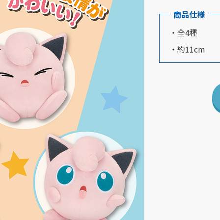
商品仕様
・全4種
・約11cm